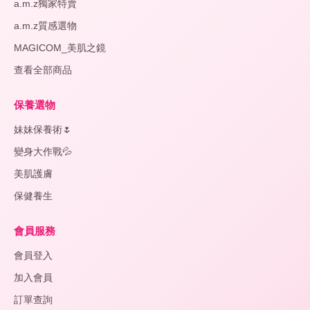
a.m.z獨家特賣
美
容
a.m.z質感選物
MAGICOM_美肌之鏡
手
查看全部商品
足
保
養
保養選物
妹妹保養術🌷
變身大作戰💦
美肌護膚
保健養生
會員服務
會員登入
加入會員
訂單查詢