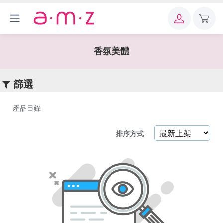
×
關
鍵
香氛美體
字
篩選
產品目錄
產
排序方式
品
目
錄
醫
+
美
保