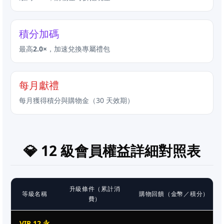
積分加碼
最高
2.0×
，加速兌換專屬禮包
每月獻禮
每月獲得積分與購物金（30 天效期）
💎 12 級會員權益詳細對照表
升級條件（累計消
等級名稱
購物回饋（金幣／積分）
費）
VIP 12 永