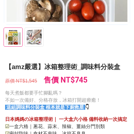
【amz嚴選】冰箱整理術_調味料分裝盒
售價
NT$745
原價
NT$1,545
每天煮飯都要手忙腳亂嗎？
不如一次備好、分格存放，冰箱打開超療癒！
這組調味料分裝盒 根本就是下廚救星
👇
日本媽媽の冰箱整理術｜ 一大盒六小格 備料收納一次搞定
☑
一盒六格｜蔥花、蒜末、辣椒、薑絲分門別類
☑
密封防味｜食材不串味、冰箱不臭臭