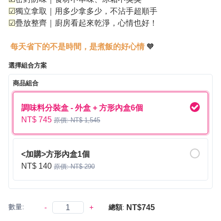
☑
獨立拿取｜用多少拿多少，不沾手超順手
☑
疊放整齊｜廚房看起來乾淨，心情也好！
每天省下的不是時間，是煮飯的好心情
🧡
選擇組合方案
商品組合
調味料分裝盒 - 外盒 + 方形內盒6個
NT$ 745
原價: NT$ 1,545
<加購>方形內盒1個
NT$ 140
原價: NT$ 290
數量:
-
+
NT$745
總額
: