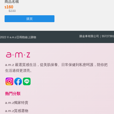
商品名稱
160
$
$230
購買
購金車有限公司｜55727391
2022 © a.m.z亞瑪勁線上購物
a.m.z 嚴選質感生活，從美肌保養、日常保健到私密呵護，陪你把
生活過得更漂亮。
熱門分類
a.m.z獨家特賣
a.m.z質感選物