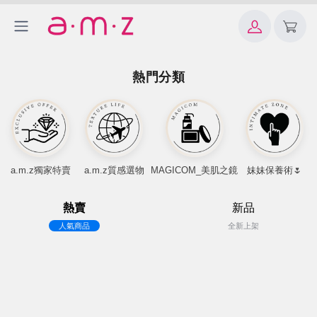
熱門分類
a.m.z獨家特賣
a.m.z質感選物
MAGICOM_美肌之鏡
妹妹保養術🌷
熱賣
新品
人氣商品
全新上架