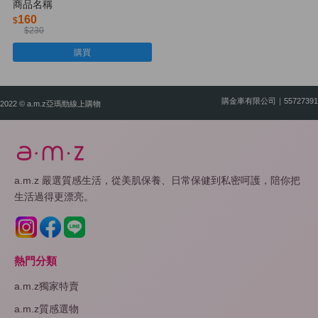
商品名稱
160
$
$230
購買
購金車有限公司｜55727391
2022 © a.m.z亞瑪勁線上購物
a.m.z 嚴選質感生活，從美肌保養、日常保健到私密呵護，陪你把
生活過得更漂亮。
熱門分類
a.m.z獨家特賣
a.m.z質感選物