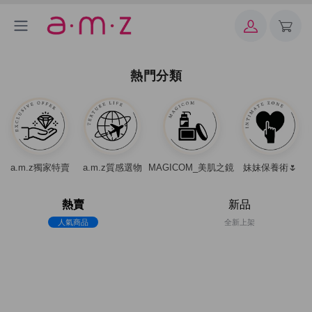
熱門分類
a.m.z獨家特賣
a.m.z質感選物
MAGICOM_美肌之鏡
妹妹保養術🌷
熱賣
新品
人氣商品
全新上架