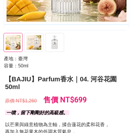
產地：臺灣
容量：50ml
【BAJIU】Parfum香水｜04. 河谷花園
50ml
售價
NT$699
原價
NT$1,260
一噴，留下剛剛好的高級感。
以芒果與綠意植物為主軸，揉合蓮花的柔和花香，
再加入無花果木的低調木質氣息，