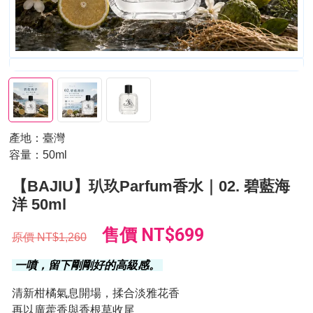
產地：臺灣
容量：50ml
【BAJIU】玐玖Parfum香水｜02. 碧藍海
洋 50ml
售價
NT$699
原價
NT$1,260
一噴，留下剛剛好的高級感。
清新柑橘氣息開場，揉合淡雅花香
再以廣藿香與香根草收尾