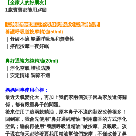
【全家人的好朋友】
1歲寶寶都能用👶🏻
◎純植物植萃◎不添加化學成分◎無副作用
養護呼吸道按摩精油(50ml)
｜舒緩不適 暢通呼吸溫和無藥性
｜搭配按摩一夜好眠
鼻好通複方純精油(20ml)
｜淨化空氣 增強防護
｜安定情緒 調節不適
媽媽同事使用心得：
最近天氣變化大，再加上我們家兩個孩子因為家族遺傳關
係，都有嚴重鼻子的問題。
後來使用了這兩款精油，原本鼻子不適的狀況改善很多！
回到家，我會
先使用“鼻好通純精油“利用薰香的方式淨化
空氣；睡前再使用“養護呼吸道精油”做按摩、及嗅吸。
孩
子現在每天都吵著要我用精油幫他們按摩，不僅改善了鼻