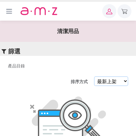
×
關
鍵
清潔用品
字
篩選
產品目錄
產
排序方式
品
目
錄
廚
房
用