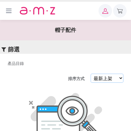
×
關
鍵
帽子配件
字
篩選
產品目錄
產
排序方式
品
目
錄
機
能
外